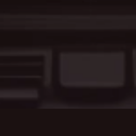
casibom
deneme bonusu veren siteler
pinco
султан
казино
pin up
casino siteleri
casino siteleri
pinco
sultan casino
пинко
vavada
vavada