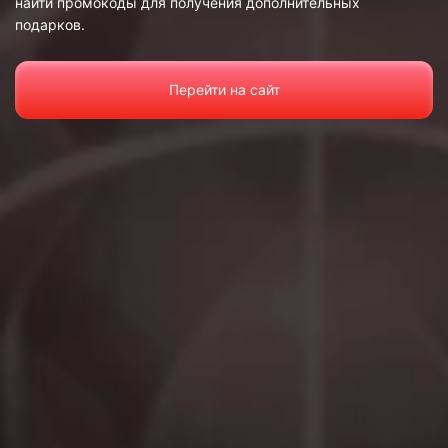
найти промокоды для получения дополнительных
подарков.
Перейти на сайт