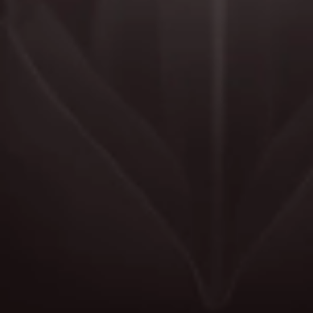
Вавада казино: в
зеркало Vavada, 
промокоды